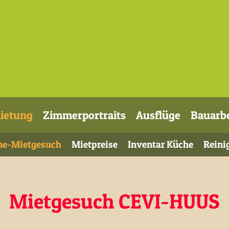
ietung
Zimmerportraits
Ausflüge
Bauarb
ne-Mietgesuch
Mietpreise
Inventar Küche
Reini
Mietgesuch CEVI-HUUS