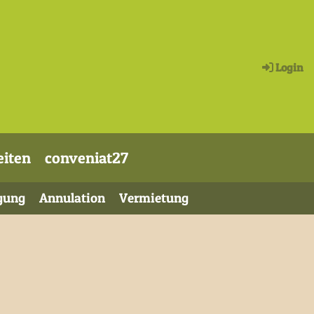
Login
eiten
conveniat27
gung
Annulation
Vermietung