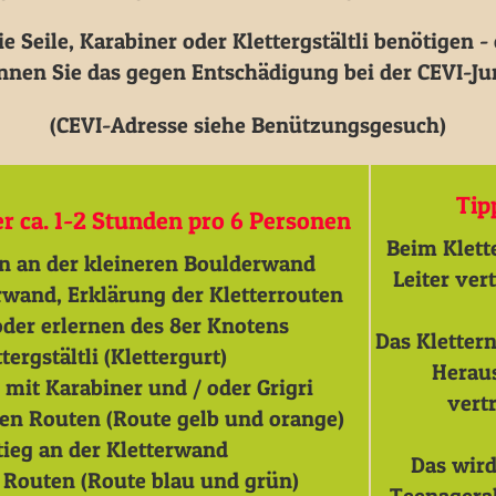
 Seile, Karabiner oder Klettergstältli benötigen -
nnen Sie das gegen Entschädigung bei der CEVI-Ju
(CEVI-Adresse siehe Benützungsgesuch)
Tip
 ca. 1-2 Stunden pro 6 Personen
Beim Klett
n an der kleineren Boulderwand
Leiter ver
rwand, Erklärung der Kletterrouten
oder erlernen des 8er Knotens
Das Klettern
ergstältli (Klettergurt)
Heraus
it Karabiner und / oder Grigri
vert
ren Routen (Route gelb und orange)
tieg an der Kletterwand
Das wird
n Routen (Route blau und grün)