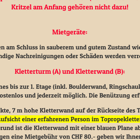
Kritzel am Anfang gehören nicht dazu!
Mietgeräte:
en am Schluss in sauberem und gutem Zustand wi
dige Nachreinigungen oder Schäden werden verr
Kletterturm (A) und Kletterwand (B):
s bis zur 1. Etage (inkl. Boulderwand, Ringschauk
stenlos und jederzeit möglich. Die Benützung erfo
kte, 7 m hohe Kletterwand auf der Rückseite des 
Aufsicht einer erfahrenen Person im Topropeklette
und ist die Kletterwand mit einer blauen Plane a
en eine Mietgebühr von CHF 80.- geben wir Ihnen 