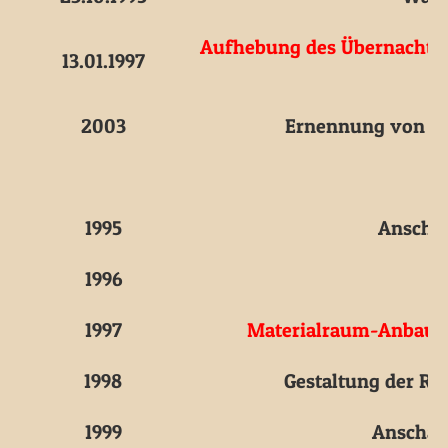
Aufhebung des Übernachtu
13.01.1997
2003
Ernennung von
H
1995
Anscha
1996
1997
Materialraum-Anbau
a
1998
Gestaltung der Ra
1999
Anschaf