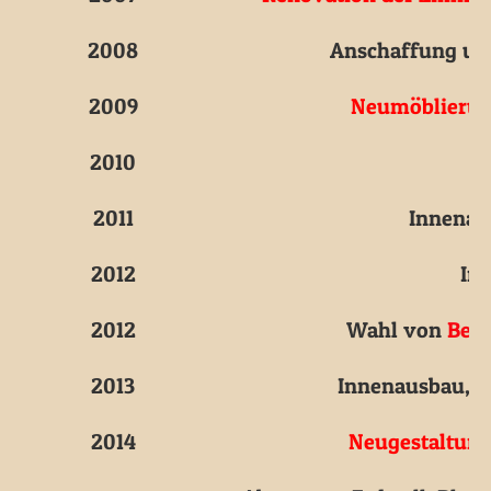
2008
Anschaffung un
2009
Neumöblierun
2010
2011
Innenau
2012
In
2012
Wahl von
Bett
2013
Innenausbau, E
2014
Neugestaltun