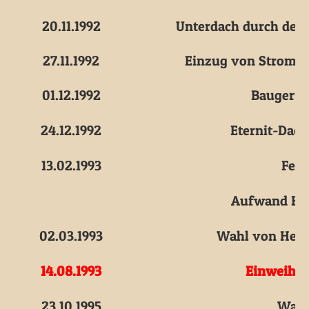
20.11.1992
Unterdach durch den
27.11.1992
Einzug von Strom u
01.12.1992
Baugerüst
24.12.1992
Eternit-Dach
13.02.1993
Fens
Aufwand Fro
02.03.1993
Wahl von Hedy 
14.08.1993
Einweihun
23.10.1995
Wahl