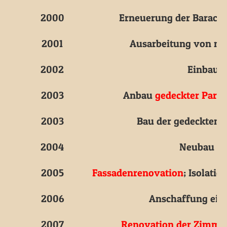
2000
Erneuerung der Baracke
2001
Ausarbeitung von ne
2002
Einbau 
2003
Anbau
gedeckter Parkp
2003
Bau der gedeckten
A
2004
Neubau v
2005
Fassadenrenovation
; Isolati
2006
Anschaffung ein
2007
Renovation der Zimme