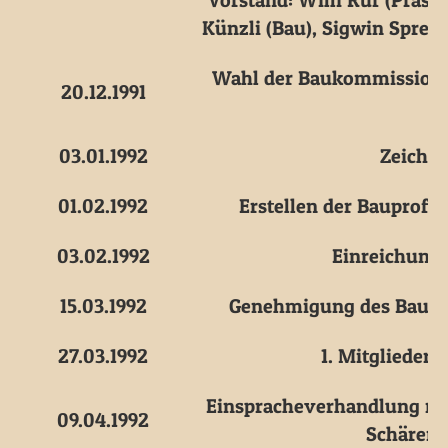
Vorstand: Willi Ruf (Präsid
Künzli (Bau), Sigwin Spreng
Wahl der Baukommission: 
20.12.1991
03.01.1992
Zeichne
01.02.1992
Erstellen der Bauprofil
03.02.1992
Einreichung
15.03.1992
Genehmigung des Baurec
27.03.1992
1. Mitglieder
Einspracheverhandlung mit
09.04.1992
Schärer,