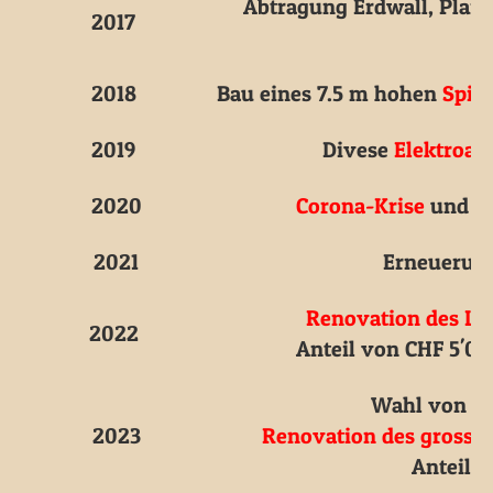
Abtragung Erdwall, Plan
2017
2018
Bau eines 7.5 m hohen
Spie
2019
Divese
Elektroar
2020
Corona-Krise
und Fi
2021
Erneuerun
Renovation des Le
2022
Anteil von CHF 5'0
Wahl von
L
2023
Renovation des grosse
Anteil 